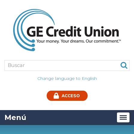
Jump
to
main
content
Buscar:
Change language to English
ACCESO
Menú
Tog
navi