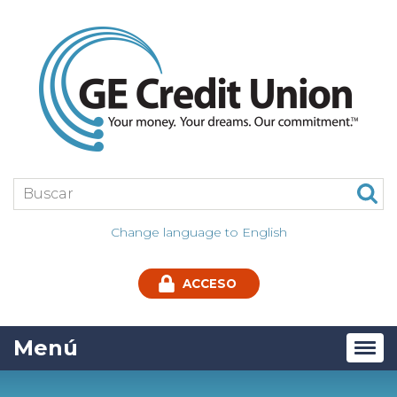
Jump
to
main
content
Buscar:
Change language to English
ACCESO
Menú
Tog
navi