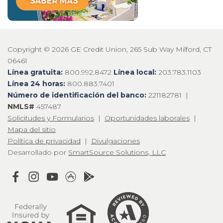
Copyright © 2026 GE Credit Union, 265 Sub Way Milford, CT
06461
Línea gratuita:
800.992.8472
Línea local:
203.783.1103
Línea 24 horas:
800.883.7401
Número de identificación del banco:
221182781 |
NMLS#
457487
Solicitudes y Formularios
|
Oportunidades laborales
|
Mapa del sitio
Política de privacidad
|
Divulgaciones
Desarrollado por
SmartSource Solutions, LLC