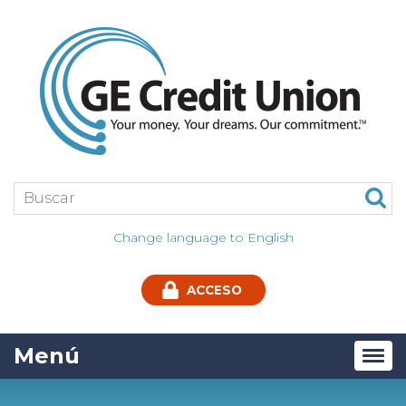
Jump
to
main
content
Buscar:
Change language to English
ACCESO
Menú
Tog
navi