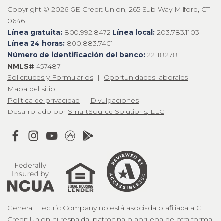
Copyright © 2026 GE Credit Union, 265 Sub Way Milford, CT
06461
Línea gratuita:
800.992.8472
Línea local:
203.783.1103
Línea 24 horas:
800.883.7401
Número de identificación del banco:
221182781 |
NMLS#
457487
Solicitudes y Formularios
|
Oportunidades laborales
|
Mapa del sitio
Política de privacidad
|
Divulgaciones
Desarrollado por
SmartSource Solutions, LLC
General Electric Company no está asociada o afiliada a GE
Credit Union ni respalda, patrocina o aprueba de otra forma